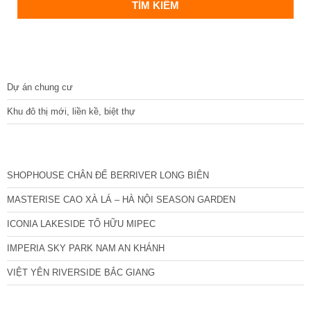
DỰ ÁN
Dự án chung cư
Khu đô thị mới, liền kề, biệt thự
CÁC DỰ ÁN MỚI NHẤT
SHOPHOUSE CHÂN ĐẾ BERRIVER LONG BIÊN
MASTERISE CAO XÀ LÁ – HÀ NỘI SEASON GARDEN
ICONIA LAKESIDE TỐ HỮU MIPEC
IMPERIA SKY PARK NAM AN KHÁNH
VIỆT YÊN RIVERSIDE BẮC GIANG
TIN NỔI BẬT