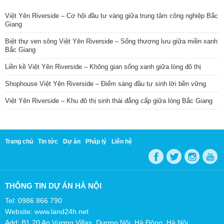
Việt Yên Riverside – Cơ hội đầu tư vàng giữa trung tâm công nghiệp Bắc
Giang
Biệt thự ven sông Việt Yên Riverside – Sống thượng lưu giữa miền xanh
Bắc Giang
Liền kề Việt Yên Riverside – Không gian sống xanh giữa lòng đô thị
Shophouse Việt Yên Riverside – Điểm sáng đầu tư sinh lời bền vững
Việt Yên Riverside – Khu đô thị sinh thái đẳng cấp giữa lòng Bắc Giang
Trang chủ
Tin tức
Dự án
Pháp lý
Liên hệ
THÔNG TIN DỰ ÁN HÀ NỘI
Tel: 0986 866 790
Website: www.land24h.net
Add: B1.20 An Vượng Villas, Dương Nội, Hà Đông, Hà Nội