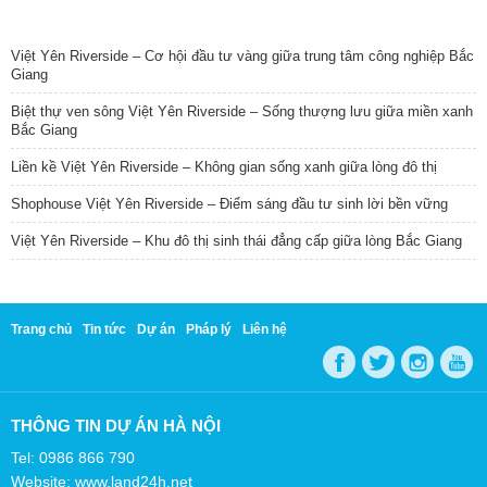
TIN NỔI BẬT
Việt Yên Riverside – Cơ hội đầu tư vàng giữa trung tâm công nghiệp Bắc
Giang
Biệt thự ven sông Việt Yên Riverside – Sống thượng lưu giữa miền xanh
Bắc Giang
Liền kề Việt Yên Riverside – Không gian sống xanh giữa lòng đô thị
Shophouse Việt Yên Riverside – Điểm sáng đầu tư sinh lời bền vững
Việt Yên Riverside – Khu đô thị sinh thái đẳng cấp giữa lòng Bắc Giang
Trang chủ
Tin tức
Dự án
Pháp lý
Liên hệ
THÔNG TIN DỰ ÁN HÀ NỘI
Tel: 0986 866 790
Website: www.land24h.net