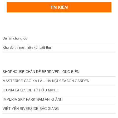
DỰ ÁN
Dự án chung cư
Khu đô thị mới, liền kề, biệt thự
CÁC DỰ ÁN MỚI NHẤT
SHOPHOUSE CHÂN ĐẾ BERRIVER LONG BIÊN
MASTERISE CAO XÀ LÁ – HÀ NỘI SEASON GARDEN
ICONIA LAKESIDE TỐ HỮU MIPEC
IMPERIA SKY PARK NAM AN KHÁNH
VIỆT YÊN RIVERSIDE BẮC GIANG