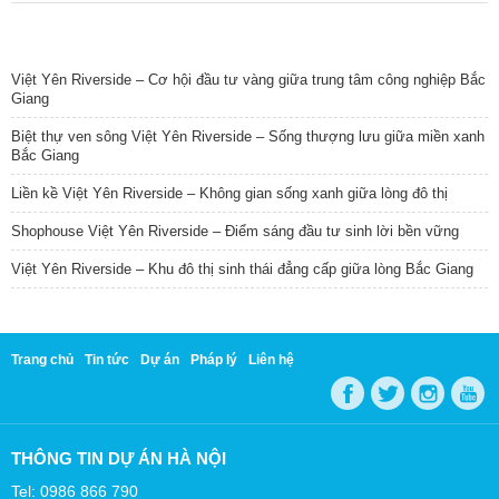
TIN NỔI BẬT
Việt Yên Riverside – Cơ hội đầu tư vàng giữa trung tâm công nghiệp Bắc
Giang
Biệt thự ven sông Việt Yên Riverside – Sống thượng lưu giữa miền xanh
Bắc Giang
Liền kề Việt Yên Riverside – Không gian sống xanh giữa lòng đô thị
Shophouse Việt Yên Riverside – Điểm sáng đầu tư sinh lời bền vững
Việt Yên Riverside – Khu đô thị sinh thái đẳng cấp giữa lòng Bắc Giang
Trang chủ
Tin tức
Dự án
Pháp lý
Liên hệ
THÔNG TIN DỰ ÁN HÀ NỘI
Tel: 0986 866 790