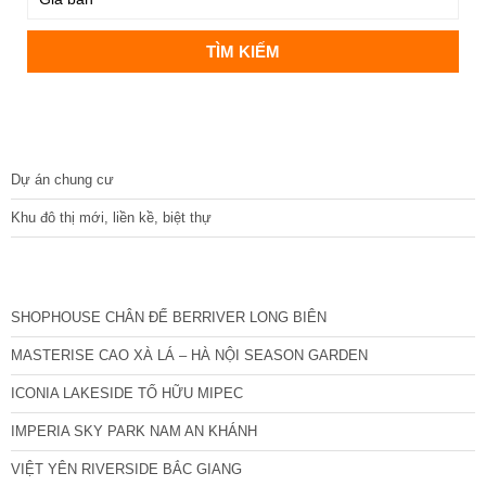
DỰ ÁN
Dự án chung cư
Khu đô thị mới, liền kề, biệt thự
CÁC DỰ ÁN MỚI NHẤT
SHOPHOUSE CHÂN ĐẾ BERRIVER LONG BIÊN
MASTERISE CAO XÀ LÁ – HÀ NỘI SEASON GARDEN
ICONIA LAKESIDE TỐ HỮU MIPEC
IMPERIA SKY PARK NAM AN KHÁNH
VIỆT YÊN RIVERSIDE BẮC GIANG