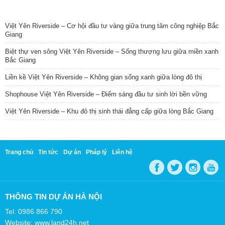
TIN NỔI BẬT
Việt Yên Riverside – Cơ hội đầu tư vàng giữa trung tâm công nghiệp Bắc
Giang
Biệt thự ven sông Việt Yên Riverside – Sống thượng lưu giữa miền xanh
Bắc Giang
Liền kề Việt Yên Riverside – Không gian sống xanh giữa lòng đô thị
Shophouse Việt Yên Riverside – Điểm sáng đầu tư sinh lời bền vững
Việt Yên Riverside – Khu đô thị sinh thái đẳng cấp giữa lòng Bắc Giang
Trang chủ
Tin tức
Dự án
Pháp lý
Liên hệ
THÔNG TIN DỰ ÁN HÀ NỘI
Tel: 0986 866 790
Website: www.land24h.net