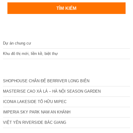
DỰ ÁN
Dự án chung cư
Khu đô thị mới, liền kề, biệt thự
CÁC DỰ ÁN MỚI NHẤT
SHOPHOUSE CHÂN ĐẾ BERRIVER LONG BIÊN
MASTERISE CAO XÀ LÁ – HÀ NỘI SEASON GARDEN
ICONIA LAKESIDE TỐ HỮU MIPEC
IMPERIA SKY PARK NAM AN KHÁNH
VIỆT YÊN RIVERSIDE BẮC GIANG