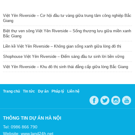
TIN NỔI BẬT
Việt Yên Riverside – Cơ hội đầu tư vàng giữa trung tâm công nghiệp Bắc
Giang
Biệt thự ven sông Việt Yên Riverside – Sống thượng lưu giữa miền xanh
Bắc Giang
Liền kề Việt Yên Riverside – Không gian sống xanh giữa lòng đô thị
Shophouse Việt Yên Riverside – Điểm sáng đầu tư sinh lời bền vững
Việt Yên Riverside – Khu đô thị sinh thái đẳng cấp giữa lòng Bắc Giang
Trang chủ
Tin tức
Dự án
Pháp lý
Liên hệ
THÔNG TIN DỰ ÁN HÀ NỘI
Tel: 0986 866 790
Website: www.land24h.net