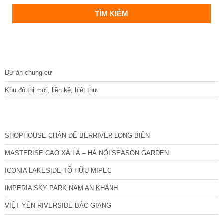
DỰ ÁN
Dự án chung cư
Khu đô thị mới, liền kề, biệt thự
CÁC DỰ ÁN MỚI NHẤT
SHOPHOUSE CHÂN ĐẾ BERRIVER LONG BIÊN
MASTERISE CAO XÀ LÁ – HÀ NỘI SEASON GARDEN
ICONIA LAKESIDE TỐ HỮU MIPEC
IMPERIA SKY PARK NAM AN KHÁNH
VIỆT YÊN RIVERSIDE BẮC GIANG