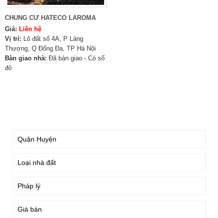
CHUNG CƯ HATECO LAROMA
Giá:
Liên hệ
Vị trí:
Lô đất số 4A, P Láng
Thượng, Q Đống Đa, TP Hà Nội
Bàn giao nhà:
Đã bàn giao - Có sổ
đỏ
TÌM KIẾM