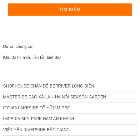
DỰ ÁN
Dự án chung cư
Khu đô thị mới, liền kề, biệt thự
CÁC DỰ ÁN MỚI NHẤT
SHOPHOUSE CHÂN ĐẾ BERRIVER LONG BIÊN
MASTERISE CAO XÀ LÁ – HÀ NỘI SEASON GARDEN
ICONIA LAKESIDE TỐ HỮU MIPEC
IMPERIA SKY PARK NAM AN KHÁNH
VIỆT YÊN RIVERSIDE BẮC GIANG