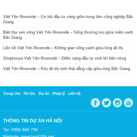
TIN NỔI BẬT
Việt Yên Riverside – Cơ hội đầu tư vàng giữa trung tâm công nghiệp Bắc
Giang
Biệt thự ven sông Việt Yên Riverside – Sống thượng lưu giữa miền xanh
Bắc Giang
Liền kề Việt Yên Riverside – Không gian sống xanh giữa lòng đô thị
Shophouse Việt Yên Riverside – Điểm sáng đầu tư sinh lời bền vững
Việt Yên Riverside – Khu đô thị sinh thái đẳng cấp giữa lòng Bắc Giang
Trang chủ
Tin tức
Dự án
Pháp lý
Liên hệ
THÔNG TIN DỰ ÁN HÀ NỘI
Tel: 0986 866 790
Website: www.land24h.net