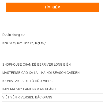
DỰ ÁN
Dự án chung cư
Khu đô thị mới, liền kề, biệt thự
CÁC DỰ ÁN MỚI NHẤT
SHOPHOUSE CHÂN ĐẾ BERRIVER LONG BIÊN
MASTERISE CAO XÀ LÁ – HÀ NỘI SEASON GARDEN
ICONIA LAKESIDE TỐ HỮU MIPEC
IMPERIA SKY PARK NAM AN KHÁNH
VIỆT YÊN RIVERSIDE BẮC GIANG