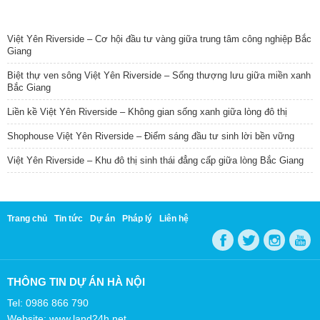
TIN NỔI BẬT
Việt Yên Riverside – Cơ hội đầu tư vàng giữa trung tâm công nghiệp Bắc
Giang
Biệt thự ven sông Việt Yên Riverside – Sống thượng lưu giữa miền xanh
Bắc Giang
Liền kề Việt Yên Riverside – Không gian sống xanh giữa lòng đô thị
Shophouse Việt Yên Riverside – Điểm sáng đầu tư sinh lời bền vững
Việt Yên Riverside – Khu đô thị sinh thái đẳng cấp giữa lòng Bắc Giang
Trang chủ
Tin tức
Dự án
Pháp lý
Liên hệ
THÔNG TIN DỰ ÁN HÀ NỘI
Tel: 0986 866 790
Website: www.land24h.net