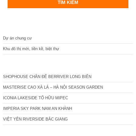
DỰ ÁN
Dự án chung cư
Khu đô thị mới, liền kề, biệt thự
CÁC DỰ ÁN MỚI NHẤT
SHOPHOUSE CHÂN ĐẾ BERRIVER LONG BIÊN
MASTERISE CAO XÀ LÁ – HÀ NỘI SEASON GARDEN
ICONIA LAKESIDE TỐ HỮU MIPEC
IMPERIA SKY PARK NAM AN KHÁNH
VIỆT YÊN RIVERSIDE BẮC GIANG
TIN NỔI BẬT