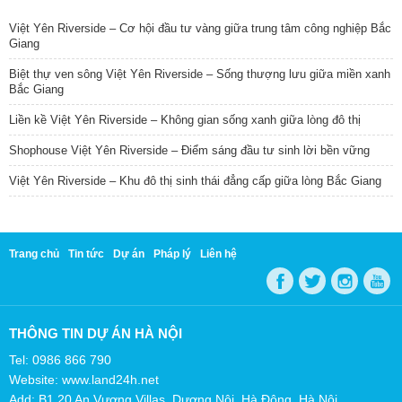
Việt Yên Riverside – Cơ hội đầu tư vàng giữa trung tâm công nghiệp Bắc
Giang
Biệt thự ven sông Việt Yên Riverside – Sống thượng lưu giữa miền xanh
Bắc Giang
Liền kề Việt Yên Riverside – Không gian sống xanh giữa lòng đô thị
Shophouse Việt Yên Riverside – Điểm sáng đầu tư sinh lời bền vững
Việt Yên Riverside – Khu đô thị sinh thái đẳng cấp giữa lòng Bắc Giang
Trang chủ
Tin tức
Dự án
Pháp lý
Liên hệ
THÔNG TIN DỰ ÁN HÀ NỘI
Tel: 0986 866 790
Website: www.land24h.net
Add: B1.20 An Vượng Villas, Dương Nội, Hà Đông, Hà Nội