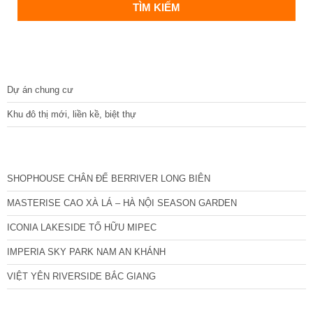
DỰ ÁN
Dự án chung cư
Khu đô thị mới, liền kề, biệt thự
CÁC DỰ ÁN MỚI NHẤT
SHOPHOUSE CHÂN ĐẾ BERRIVER LONG BIÊN
MASTERISE CAO XÀ LÁ – HÀ NỘI SEASON GARDEN
ICONIA LAKESIDE TỐ HỮU MIPEC
IMPERIA SKY PARK NAM AN KHÁNH
VIỆT YÊN RIVERSIDE BẮC GIANG