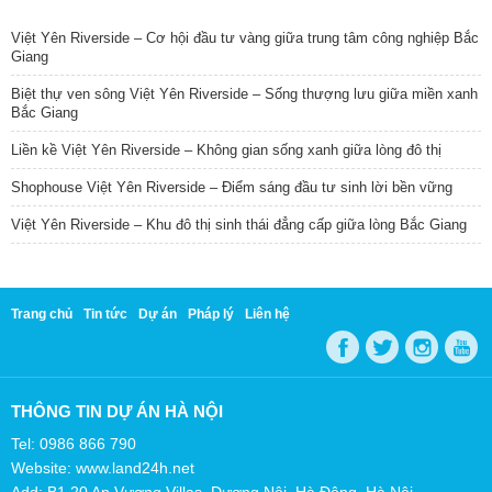
TIN NỔI BẬT
Việt Yên Riverside – Cơ hội đầu tư vàng giữa trung tâm công nghiệp Bắc
Giang
Biệt thự ven sông Việt Yên Riverside – Sống thượng lưu giữa miền xanh
Bắc Giang
Liền kề Việt Yên Riverside – Không gian sống xanh giữa lòng đô thị
Shophouse Việt Yên Riverside – Điểm sáng đầu tư sinh lời bền vững
Việt Yên Riverside – Khu đô thị sinh thái đẳng cấp giữa lòng Bắc Giang
Trang chủ
Tin tức
Dự án
Pháp lý
Liên hệ
THÔNG TIN DỰ ÁN HÀ NỘI
Tel: 0986 866 790
Website: www.land24h.net