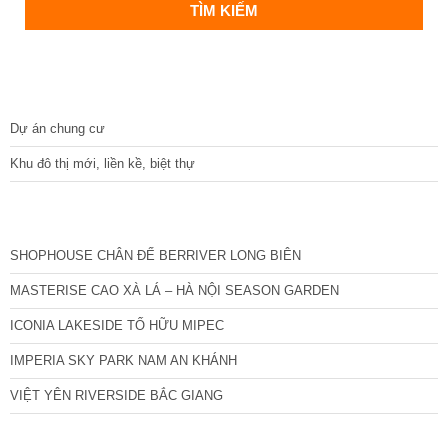
DỰ ÁN
Dự án chung cư
Khu đô thị mới, liền kề, biệt thự
CÁC DỰ ÁN MỚI NHẤT
SHOPHOUSE CHÂN ĐẾ BERRIVER LONG BIÊN
MASTERISE CAO XÀ LÁ – HÀ NỘI SEASON GARDEN
ICONIA LAKESIDE TỐ HỮU MIPEC
IMPERIA SKY PARK NAM AN KHÁNH
VIỆT YÊN RIVERSIDE BẮC GIANG