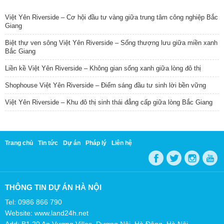
TIN NỔI BẬT
Việt Yên Riverside – Cơ hội đầu tư vàng giữa trung tâm công nghiệp Bắc
Giang
Biệt thự ven sông Việt Yên Riverside – Sống thượng lưu giữa miền xanh
Bắc Giang
Liền kề Việt Yên Riverside – Không gian sống xanh giữa lòng đô thị
Shophouse Việt Yên Riverside – Điểm sáng đầu tư sinh lời bền vững
Việt Yên Riverside – Khu đô thị sinh thái đẳng cấp giữa lòng Bắc Giang
Trang chủ
Tin tức
Dự án
Pháp lý
Liên hệ
THÔNG TIN DỰ ÁN HÀ NỘI
Tel: 0986 866 790
Website: www.land24h.net