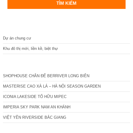
DỰ ÁN
Dự án chung cư
Khu đô thị mới, liền kề, biệt thự
CÁC DỰ ÁN MỚI NHẤT
SHOPHOUSE CHÂN ĐẾ BERRIVER LONG BIÊN
MASTERISE CAO XÀ LÁ – HÀ NỘI SEASON GARDEN
ICONIA LAKESIDE TỐ HỮU MIPEC
IMPERIA SKY PARK NAM AN KHÁNH
VIỆT YÊN RIVERSIDE BẮC GIANG