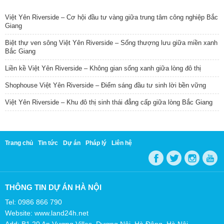
TIN NỔI BẬT
Việt Yên Riverside – Cơ hội đầu tư vàng giữa trung tâm công nghiệp Bắc
Giang
Biệt thự ven sông Việt Yên Riverside – Sống thượng lưu giữa miền xanh
Bắc Giang
Liền kề Việt Yên Riverside – Không gian sống xanh giữa lòng đô thị
Shophouse Việt Yên Riverside – Điểm sáng đầu tư sinh lời bền vững
Việt Yên Riverside – Khu đô thị sinh thái đẳng cấp giữa lòng Bắc Giang
Trang chủ
Tin tức
Dự án
Pháp lý
Liên hệ
THÔNG TIN DỰ ÁN HÀ NỘI
Tel: 0986 866 790
Website: www.land24h.net