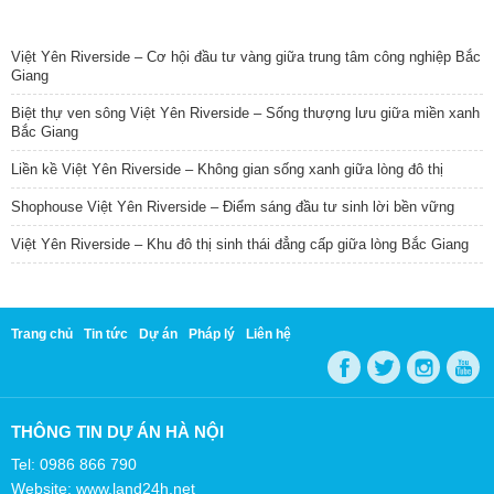
TIN NỔI BẬT
Việt Yên Riverside – Cơ hội đầu tư vàng giữa trung tâm công nghiệp Bắc
Giang
Biệt thự ven sông Việt Yên Riverside – Sống thượng lưu giữa miền xanh
Bắc Giang
Liền kề Việt Yên Riverside – Không gian sống xanh giữa lòng đô thị
Shophouse Việt Yên Riverside – Điểm sáng đầu tư sinh lời bền vững
Việt Yên Riverside – Khu đô thị sinh thái đẳng cấp giữa lòng Bắc Giang
Trang chủ
Tin tức
Dự án
Pháp lý
Liên hệ
THÔNG TIN DỰ ÁN HÀ NỘI
Tel: 0986 866 790
Website: www.land24h.net