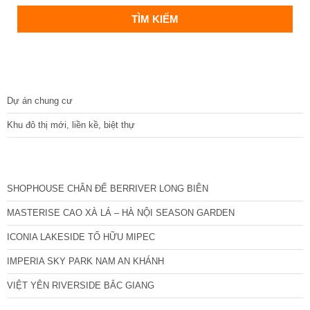
DỰ ÁN
Dự án chung cư
Khu đô thị mới, liền kề, biệt thự
CÁC DỰ ÁN MỚI NHẤT
SHOPHOUSE CHÂN ĐẾ BERRIVER LONG BIÊN
MASTERISE CAO XÀ LÁ – HÀ NỘI SEASON GARDEN
ICONIA LAKESIDE TỐ HỮU MIPEC
IMPERIA SKY PARK NAM AN KHÁNH
VIỆT YÊN RIVERSIDE BẮC GIANG