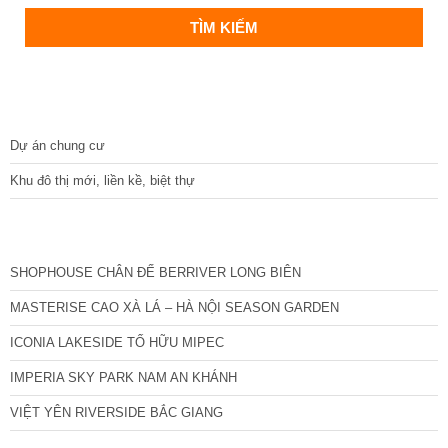
DỰ ÁN
Dự án chung cư
Khu đô thị mới, liền kề, biệt thự
CÁC DỰ ÁN MỚI NHẤT
SHOPHOUSE CHÂN ĐẾ BERRIVER LONG BIÊN
MASTERISE CAO XÀ LÁ – HÀ NỘI SEASON GARDEN
ICONIA LAKESIDE TỐ HỮU MIPEC
IMPERIA SKY PARK NAM AN KHÁNH
VIỆT YÊN RIVERSIDE BẮC GIANG