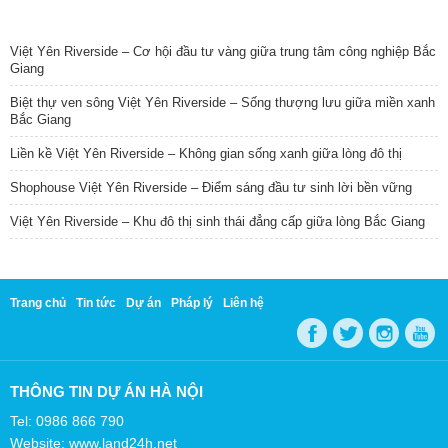
TIN NỔI BẬT
Việt Yên Riverside – Cơ hội đầu tư vàng giữa trung tâm công nghiệp Bắc
Giang
Biệt thự ven sông Việt Yên Riverside – Sống thượng lưu giữa miền xanh
Bắc Giang
Liền kề Việt Yên Riverside – Không gian sống xanh giữa lòng đô thị
Shophouse Việt Yên Riverside – Điểm sáng đầu tư sinh lời bền vững
Việt Yên Riverside – Khu đô thị sinh thái đẳng cấp giữa lòng Bắc Giang
Trang chủ
Tin tức
Dự án
Pháp lý
Liên hệ
THÔNG TIN DỰ ÁN HÀ NỘI
Tel: 0986 866 790
Website: www.land24h.net