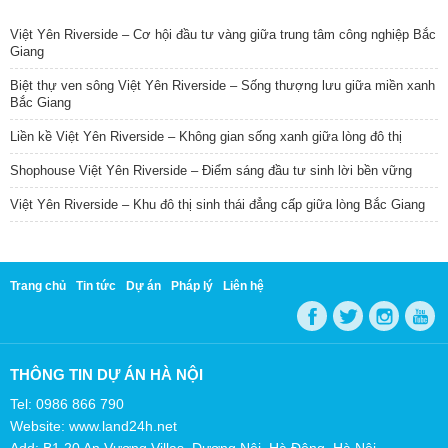
TIN NỔI BẬT
Việt Yên Riverside – Cơ hội đầu tư vàng giữa trung tâm công nghiệp Bắc
Giang
Biệt thự ven sông Việt Yên Riverside – Sống thượng lưu giữa miền xanh
Bắc Giang
Liền kề Việt Yên Riverside – Không gian sống xanh giữa lòng đô thị
Shophouse Việt Yên Riverside – Điểm sáng đầu tư sinh lời bền vững
Việt Yên Riverside – Khu đô thị sinh thái đẳng cấp giữa lòng Bắc Giang
Trang chủ
Tin tức
Dự án
Pháp lý
Liên hệ
THÔNG TIN DỰ ÁN HÀ NỘI
Tel: 0986 866 790
Website: www.land24h.net