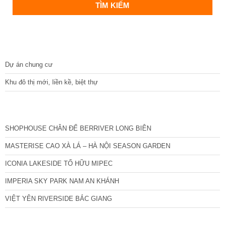
DỰ ÁN
Dự án chung cư
Khu đô thị mới, liền kề, biệt thự
CÁC DỰ ÁN MỚI NHẤT
SHOPHOUSE CHÂN ĐẾ BERRIVER LONG BIÊN
MASTERISE CAO XÀ LÁ – HÀ NỘI SEASON GARDEN
ICONIA LAKESIDE TỐ HỮU MIPEC
IMPERIA SKY PARK NAM AN KHÁNH
VIỆT YÊN RIVERSIDE BẮC GIANG