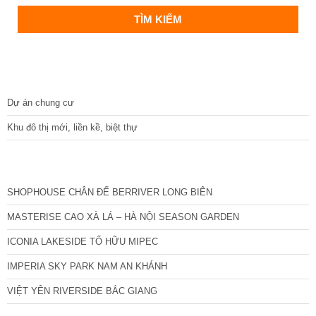
DỰ ÁN
Dự án chung cư
Khu đô thị mới, liền kề, biệt thự
CÁC DỰ ÁN MỚI NHẤT
SHOPHOUSE CHÂN ĐẾ BERRIVER LONG BIÊN
MASTERISE CAO XÀ LÁ – HÀ NỘI SEASON GARDEN
ICONIA LAKESIDE TỐ HỮU MIPEC
IMPERIA SKY PARK NAM AN KHÁNH
VIỆT YÊN RIVERSIDE BẮC GIANG