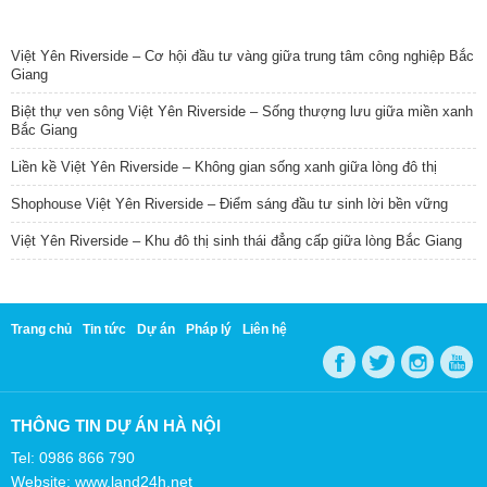
TIN NỔI BẬT
Việt Yên Riverside – Cơ hội đầu tư vàng giữa trung tâm công nghiệp Bắc
Giang
Biệt thự ven sông Việt Yên Riverside – Sống thượng lưu giữa miền xanh
Bắc Giang
Liền kề Việt Yên Riverside – Không gian sống xanh giữa lòng đô thị
Shophouse Việt Yên Riverside – Điểm sáng đầu tư sinh lời bền vững
Việt Yên Riverside – Khu đô thị sinh thái đẳng cấp giữa lòng Bắc Giang
Trang chủ
Tin tức
Dự án
Pháp lý
Liên hệ
THÔNG TIN DỰ ÁN HÀ NỘI
Tel: 0986 866 790
Website: www.land24h.net