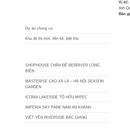
Vị trí:
tỉnh Q
Bàn g
DỰ ÁN
Dự án chung cư
Khu đô thị mới, liền kề, biệt thự
CÁC DỰ ÁN MỚI NHẤT
SHOPHOUSE CHÂN ĐẾ BERRIVER LONG
BIÊN
MASTERISE CAO XÀ LÁ – HÀ NỘI SEASON
GARDEN
ICONIA LAKESIDE TỐ HỮU MIPEC
IMPERIA SKY PARK NAM AN KHÁNH
VIỆT YÊN RIVERSIDE BẮC GIANG