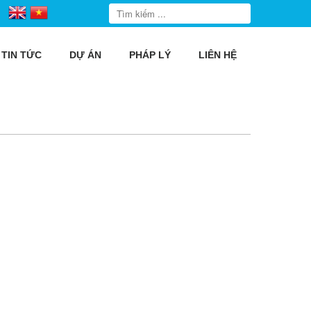
TIN TỨC
DỰ ÁN
PHÁP LÝ
LIÊN HỆ