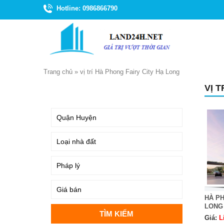
Hotline: 0986866790
Trang chủ
»
vị trí Hà Phong Fairy City Hạ Long
VỊ 
TÌM KIẾM
HÀ PH
LONG
Giá:
L