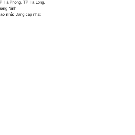
P Hà Phong, TP Hạ Long,
uảng Ninh
iao nhà:
Đang cập nhật