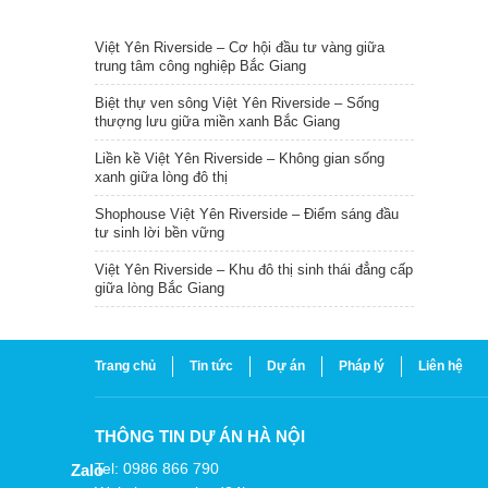
TIN NỔI BẬT
Việt Yên Riverside – Cơ hội đầu tư vàng giữa
trung tâm công nghiệp Bắc Giang
Biệt thự ven sông Việt Yên Riverside – Sống
thượng lưu giữa miền xanh Bắc Giang
Liền kề Việt Yên Riverside – Không gian sống
xanh giữa lòng đô thị
Shophouse Việt Yên Riverside – Điểm sáng đầu
tư sinh lời bền vững
Việt Yên Riverside – Khu đô thị sinh thái đẳng cấp
giữa lòng Bắc Giang
Trang chủ
Tin tức
Dự án
Pháp lý
Liên hệ
THÔNG TIN DỰ ÁN HÀ NỘI
Tel: 0986 866 790
Zalo