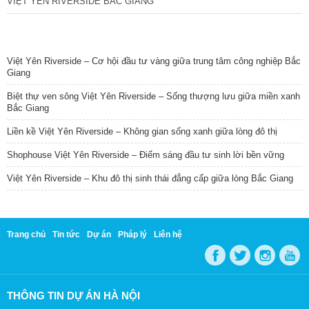
VIỆT YÊN RIVERSIDE BẮC GIANG
TIN NỔI BẬT
Việt Yên Riverside – Cơ hội đầu tư vàng giữa trung tâm công nghiệp Bắc
Giang
Biệt thự ven sông Việt Yên Riverside – Sống thượng lưu giữa miền xanh
Bắc Giang
Liền kề Việt Yên Riverside – Không gian sống xanh giữa lòng đô thị
Shophouse Việt Yên Riverside – Điểm sáng đầu tư sinh lời bền vững
Việt Yên Riverside – Khu đô thị sinh thái đẳng cấp giữa lòng Bắc Giang
Trang chủ
Tin tức
Dự án
Pháp lý
Liên hệ
THÔNG TIN DỰ ÁN HÀ NỘI