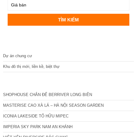
DỰ ÁN
Dự án chung cư
Khu đô thị mới, liền kề, biệt thự
CÁC DỰ ÁN MỚI NHẤT
SHOPHOUSE CHÂN ĐẾ BERRIVER LONG BIÊN
MASTERISE CAO XÀ LÁ – HÀ NỘI SEASON GARDEN
ICONIA LAKESIDE TỐ HỮU MIPEC
IMPERIA SKY PARK NAM AN KHÁNH