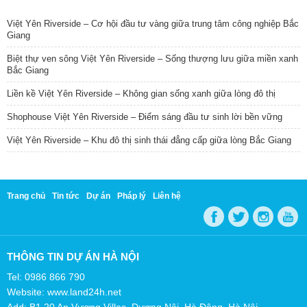
TIN NỔI BẬT
Việt Yên Riverside – Cơ hội đầu tư vàng giữa trung tâm công nghiệp Bắc
Giang
Biệt thự ven sông Việt Yên Riverside – Sống thượng lưu giữa miền xanh
Bắc Giang
Liền kề Việt Yên Riverside – Không gian sống xanh giữa lòng đô thị
Shophouse Việt Yên Riverside – Điểm sáng đầu tư sinh lời bền vững
Việt Yên Riverside – Khu đô thị sinh thái đẳng cấp giữa lòng Bắc Giang
Trang chủ
Tin tức
Dự án
Pháp lý
Liên hệ
THÔNG TIN DỰ ÁN HÀ NỘI
Tel: 0986 866 790
Website: www.land24h.net