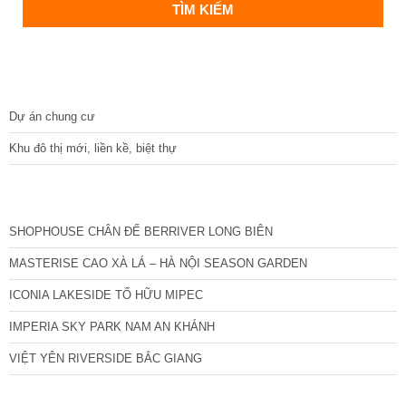
DỰ ÁN
Dự án chung cư
Khu đô thị mới, liền kề, biệt thự
CÁC DỰ ÁN MỚI NHẤT
SHOPHOUSE CHÂN ĐẾ BERRIVER LONG BIÊN
MASTERISE CAO XÀ LÁ – HÀ NỘI SEASON GARDEN
ICONIA LAKESIDE TỐ HỮU MIPEC
IMPERIA SKY PARK NAM AN KHÁNH
VIỆT YÊN RIVERSIDE BẮC GIANG