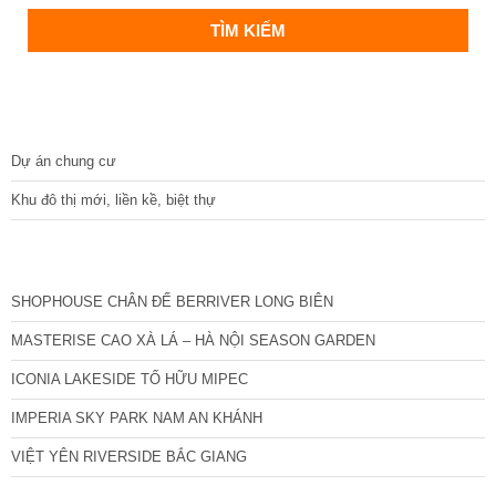
DỰ ÁN
Dự án chung cư
Khu đô thị mới, liền kề, biệt thự
CÁC DỰ ÁN MỚI NHẤT
SHOPHOUSE CHÂN ĐẾ BERRIVER LONG BIÊN
MASTERISE CAO XÀ LÁ – HÀ NỘI SEASON GARDEN
ICONIA LAKESIDE TỐ HỮU MIPEC
IMPERIA SKY PARK NAM AN KHÁNH
VIỆT YÊN RIVERSIDE BẮC GIANG