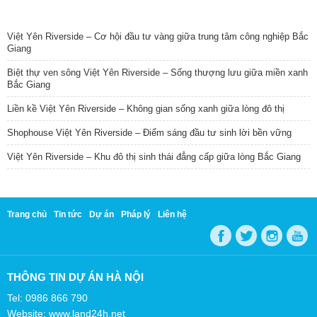
TIN NỔI BẬT
Việt Yên Riverside – Cơ hội đầu tư vàng giữa trung tâm công nghiệp Bắc
Giang
Biệt thự ven sông Việt Yên Riverside – Sống thượng lưu giữa miền xanh
Bắc Giang
Liền kề Việt Yên Riverside – Không gian sống xanh giữa lòng đô thị
Shophouse Việt Yên Riverside – Điểm sáng đầu tư sinh lời bền vững
Việt Yên Riverside – Khu đô thị sinh thái đẳng cấp giữa lòng Bắc Giang
Trang chủ
Tin tức
Dự án
Pháp lý
Liên hệ
THÔNG TIN DỰ ÁN HÀ NỘI
Tel: 0986 866 790
Website: www.land24h.net