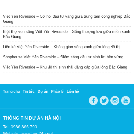
TIN NỔI BẬT
Việt Yên Riverside – Cơ hội đầu tư vàng giữa trung tâm công nghiệp Bắc
Giang
Biệt thự ven sông Việt Yên Riverside – Sống thượng lưu giữa miền xanh
Bắc Giang
Liền kề Việt Yên Riverside – Không gian sống xanh giữa lòng đô thị
Shophouse Việt Yên Riverside – Điểm sáng đầu tư sinh lời bền vững
Việt Yên Riverside – Khu đô thị sinh thái đẳng cấp giữa lòng Bắc Giang
Trang chủ
Tin tức
Dự án
Pháp lý
Liên hệ
THÔNG TIN DỰ ÁN HÀ NỘI
Tel: 0986 866 790
Website: www.land24h.net