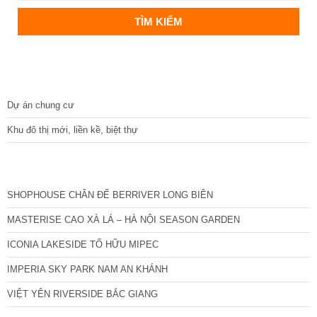
DỰ ÁN
Dự án chung cư
Khu đô thị mới, liền kề, biệt thự
CÁC DỰ ÁN MỚI NHẤT
SHOPHOUSE CHÂN ĐẾ BERRIVER LONG BIÊN
MASTERISE CAO XÀ LÁ – HÀ NỘI SEASON GARDEN
ICONIA LAKESIDE TỐ HỮU MIPEC
IMPERIA SKY PARK NAM AN KHÁNH
VIỆT YÊN RIVERSIDE BẮC GIANG