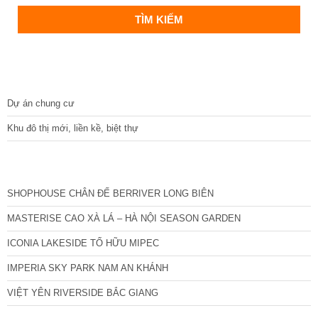
DỰ ÁN
Dự án chung cư
Khu đô thị mới, liền kề, biệt thự
CÁC DỰ ÁN MỚI NHẤT
SHOPHOUSE CHÂN ĐẾ BERRIVER LONG BIÊN
MASTERISE CAO XÀ LÁ – HÀ NỘI SEASON GARDEN
ICONIA LAKESIDE TỐ HỮU MIPEC
IMPERIA SKY PARK NAM AN KHÁNH
VIỆT YÊN RIVERSIDE BẮC GIANG