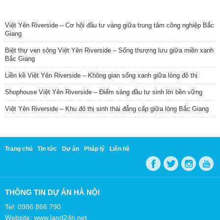
TIN NỔI BẬT
Việt Yên Riverside – Cơ hội đầu tư vàng giữa trung tâm công nghiệp Bắc
Giang
Biệt thự ven sông Việt Yên Riverside – Sống thượng lưu giữa miền xanh
Bắc Giang
Liền kề Việt Yên Riverside – Không gian sống xanh giữa lòng đô thị
Shophouse Việt Yên Riverside – Điểm sáng đầu tư sinh lời bền vững
Việt Yên Riverside – Khu đô thị sinh thái đẳng cấp giữa lòng Bắc Giang
Trang chủ
Tin tức
Dự án
Pháp lý
Liên hệ
THÔNG TIN DỰ ÁN HÀ NỘI
Tel: 0986 866 790
Website: www.land24h.net