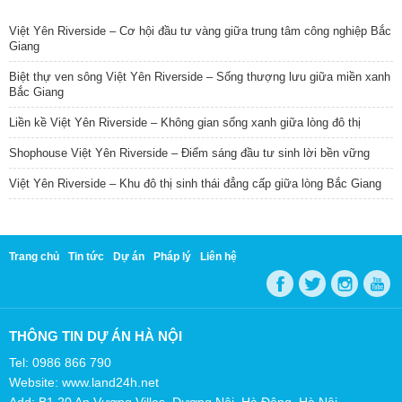
TIN NỔI BẬT
Việt Yên Riverside – Cơ hội đầu tư vàng giữa trung tâm công nghiệp Bắc
Giang
Biệt thự ven sông Việt Yên Riverside – Sống thượng lưu giữa miền xanh
Bắc Giang
Liền kề Việt Yên Riverside – Không gian sống xanh giữa lòng đô thị
Shophouse Việt Yên Riverside – Điểm sáng đầu tư sinh lời bền vững
Việt Yên Riverside – Khu đô thị sinh thái đẳng cấp giữa lòng Bắc Giang
Trang chủ
Tin tức
Dự án
Pháp lý
Liên hệ
THÔNG TIN DỰ ÁN HÀ NỘI
Tel: 0986 866 790
Website: www.land24h.net