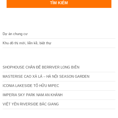
DỰ ÁN
Dự án chung cư
Khu đô thị mới, liền kề, biệt thự
CÁC DỰ ÁN MỚI NHẤT
SHOPHOUSE CHÂN ĐẾ BERRIVER LONG BIÊN
MASTERISE CAO XÀ LÁ – HÀ NỘI SEASON GARDEN
ICONIA LAKESIDE TỐ HỮU MIPEC
IMPERIA SKY PARK NAM AN KHÁNH
VIỆT YÊN RIVERSIDE BẮC GIANG