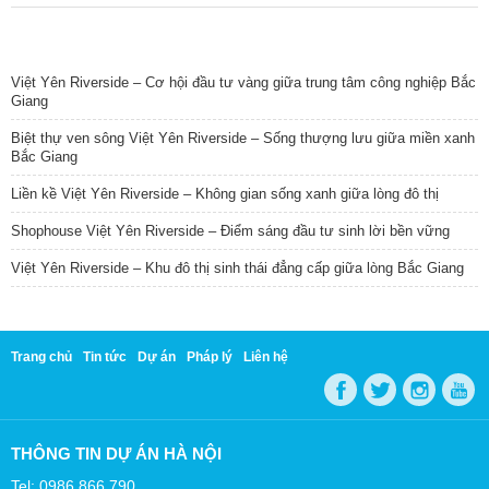
TIN NỔI BẬT
Việt Yên Riverside – Cơ hội đầu tư vàng giữa trung tâm công nghiệp Bắc
Giang
Biệt thự ven sông Việt Yên Riverside – Sống thượng lưu giữa miền xanh
Bắc Giang
Liền kề Việt Yên Riverside – Không gian sống xanh giữa lòng đô thị
Shophouse Việt Yên Riverside – Điểm sáng đầu tư sinh lời bền vững
Việt Yên Riverside – Khu đô thị sinh thái đẳng cấp giữa lòng Bắc Giang
Trang chủ
Tin tức
Dự án
Pháp lý
Liên hệ
THÔNG TIN DỰ ÁN HÀ NỘI
Tel: 0986 866 790