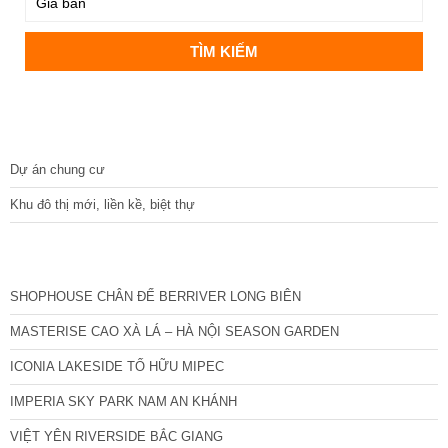
DỰ ÁN
Dự án chung cư
Khu đô thị mới, liền kề, biệt thự
CÁC DỰ ÁN MỚI NHẤT
SHOPHOUSE CHÂN ĐẾ BERRIVER LONG BIÊN
MASTERISE CAO XÀ LÁ – HÀ NỘI SEASON GARDEN
ICONIA LAKESIDE TỐ HỮU MIPEC
IMPERIA SKY PARK NAM AN KHÁNH
VIỆT YÊN RIVERSIDE BẮC GIANG