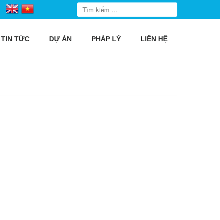
TIN TỨC
DỰ ÁN
PHÁP LÝ
LIÊN HỆ