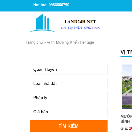
Hotline: 0986866790
Trang chủ
»
vị trí Mường Khến Heritage
VỊ 
TÌM KIẾM
MƯỜN
BÌNH
Giá:
1