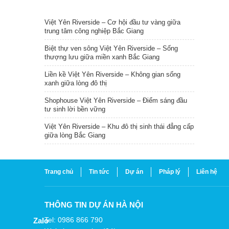
TIN NỔI BẬT
Việt Yên Riverside – Cơ hội đầu tư vàng giữa
trung tâm công nghiệp Bắc Giang
Biệt thự ven sông Việt Yên Riverside – Sống
thượng lưu giữa miền xanh Bắc Giang
Liền kề Việt Yên Riverside – Không gian sống
xanh giữa lòng đô thị
Shophouse Việt Yên Riverside – Điểm sáng đầu
tư sinh lời bền vững
Việt Yên Riverside – Khu đô thị sinh thái đẳng cấp
giữa lòng Bắc Giang
Trang chủ
Tin tức
Dự án
Pháp lý
Liên hệ
THÔNG TIN DỰ ÁN HÀ NỘI
Tel: 0986 866 790
Zalo