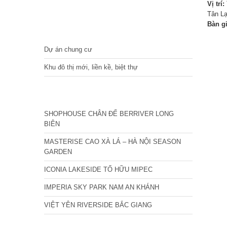
Vị trí:
Tân Lạ
Bàn g
DỰ ÁN
Dự án chung cư
Khu đô thị mới, liền kề, biệt thự
CÁC DỰ ÁN MỚI NHẤT
SHOPHOUSE CHÂN ĐẾ BERRIVER LONG
BIÊN
MASTERISE CAO XÀ LÁ – HÀ NỘI SEASON
GARDEN
ICONIA LAKESIDE TỐ HỮU MIPEC
IMPERIA SKY PARK NAM AN KHÁNH
VIỆT YÊN RIVERSIDE BẮC GIANG