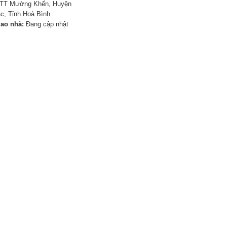
TT Mường Khến, Huyện
c, Tỉnh Hoà Bình
iao nhà:
Đang cập nhật