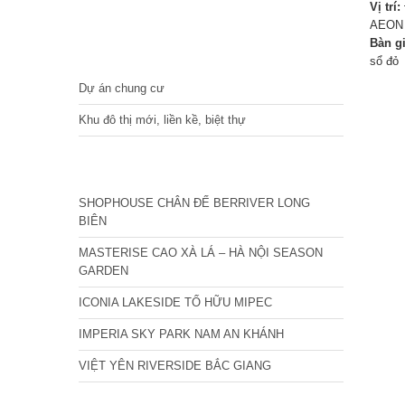
Vị trí:
AEON 
Bàn g
DỰ ÁN
sổ đỏ
Dự án chung cư
Khu đô thị mới, liền kề, biệt thự
CÁC DỰ ÁN MỚI NHẤT
SHOPHOUSE CHÂN ĐẾ BERRIVER LONG
BIÊN
MASTERISE CAO XÀ LÁ – HÀ NỘI SEASON
GARDEN
ICONIA LAKESIDE TỐ HỮU MIPEC
IMPERIA SKY PARK NAM AN KHÁNH
VIỆT YÊN RIVERSIDE BẮC GIANG