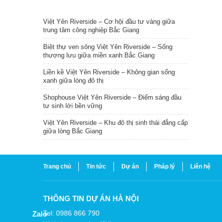
TIN NỔI BẬT
Việt Yên Riverside – Cơ hội đầu tư vàng giữa
trung tâm công nghiệp Bắc Giang
Biệt thự ven sông Việt Yên Riverside – Sống
thượng lưu giữa miền xanh Bắc Giang
Liền kề Việt Yên Riverside – Không gian sống
xanh giữa lòng đô thị
Shophouse Việt Yên Riverside – Điểm sáng đầu
tư sinh lời bền vững
Việt Yên Riverside – Khu đô thị sinh thái đẳng cấp
giữa lòng Bắc Giang
Trang chủ
Tin tức
Dự án
Pháp lý
Liên hệ
THÔNG TIN DỰ ÁN HÀ NỘI
Tel: 0986 866 790
Zalo