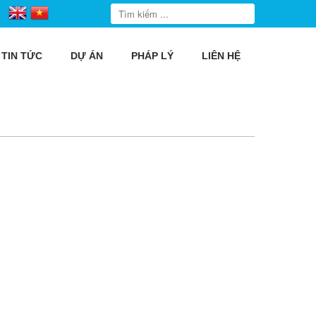
TIN TỨC
DỰ ÁN
PHÁP LÝ
LIÊN HỆ