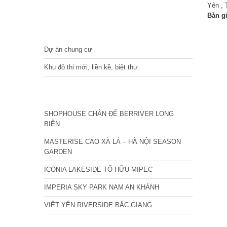
Yên , 
Bàn g
DỰ ÁN
Dự án chung cư
Khu đô thị mới, liền kề, biệt thự
CÁC DỰ ÁN MỚI NHẤT
SHOPHOUSE CHÂN ĐẾ BERRIVER LONG
BIÊN
MASTERISE CAO XÀ LÁ – HÀ NỘI SEASON
GARDEN
ICONIA LAKESIDE TỐ HỮU MIPEC
IMPERIA SKY PARK NAM AN KHÁNH
VIỆT YÊN RIVERSIDE BẮC GIANG