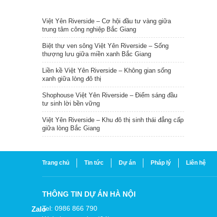
TIN NỔI BẬT
Việt Yên Riverside – Cơ hội đầu tư vàng giữa
trung tâm công nghiệp Bắc Giang
Biệt thự ven sông Việt Yên Riverside – Sống
thượng lưu giữa miền xanh Bắc Giang
Liền kề Việt Yên Riverside – Không gian sống
xanh giữa lòng đô thị
Shophouse Việt Yên Riverside – Điểm sáng đầu
tư sinh lời bền vững
Việt Yên Riverside – Khu đô thị sinh thái đẳng cấp
giữa lòng Bắc Giang
Trang chủ
Tin tức
Dự án
Pháp lý
Liên hệ
THÔNG TIN DỰ ÁN HÀ NỘI
Tel: 0986 866 790
Zalo