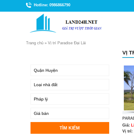
Hotline: 0986866790
Trang chủ
»
Vị trí Paradise Đại Lải
VỊ T
TÌM KIẾM
PARAD
Giá:
L
Vị trí: