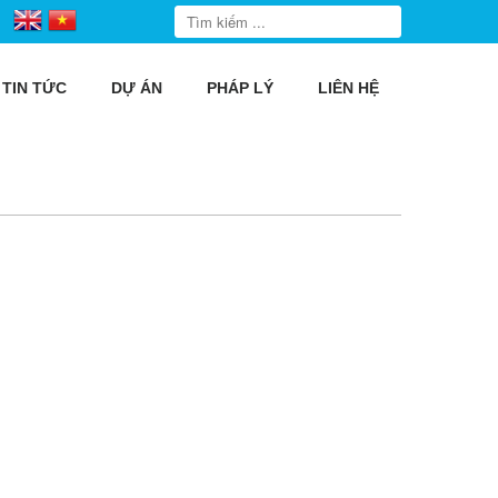
TIN TỨC
DỰ ÁN
PHÁP LÝ
LIÊN HỆ