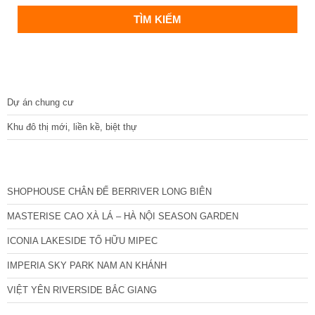
DỰ ÁN
Dự án chung cư
Khu đô thị mới, liền kề, biệt thự
CÁC DỰ ÁN MỚI NHẤT
SHOPHOUSE CHÂN ĐẾ BERRIVER LONG BIÊN
MASTERISE CAO XÀ LÁ – HÀ NỘI SEASON GARDEN
ICONIA LAKESIDE TỐ HỮU MIPEC
IMPERIA SKY PARK NAM AN KHÁNH
VIỆT YÊN RIVERSIDE BẮC GIANG