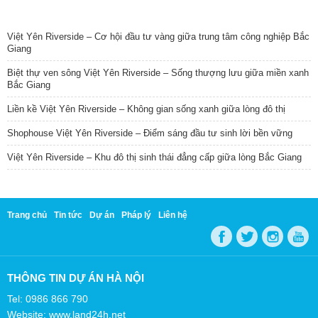
TIN NỔI BẬT
Việt Yên Riverside – Cơ hội đầu tư vàng giữa trung tâm công nghiệp Bắc
Giang
Biệt thự ven sông Việt Yên Riverside – Sống thượng lưu giữa miền xanh
Bắc Giang
Liền kề Việt Yên Riverside – Không gian sống xanh giữa lòng đô thị
Shophouse Việt Yên Riverside – Điểm sáng đầu tư sinh lời bền vững
Việt Yên Riverside – Khu đô thị sinh thái đẳng cấp giữa lòng Bắc Giang
Trang chủ
Tin tức
Dự án
Pháp lý
Liên hệ
THÔNG TIN DỰ ÁN HÀ NỘI
Tel: 0986 866 790
Website: www.land24h.net