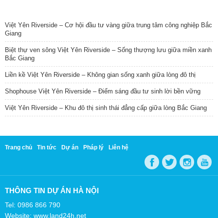
TIN NỔI BẬT
Việt Yên Riverside – Cơ hội đầu tư vàng giữa trung tâm công nghiệp Bắc
Giang
Biệt thự ven sông Việt Yên Riverside – Sống thượng lưu giữa miền xanh
Bắc Giang
Liền kề Việt Yên Riverside – Không gian sống xanh giữa lòng đô thị
Shophouse Việt Yên Riverside – Điểm sáng đầu tư sinh lời bền vững
Việt Yên Riverside – Khu đô thị sinh thái đẳng cấp giữa lòng Bắc Giang
Trang chủ
Tin tức
Dự án
Pháp lý
Liên hệ
THÔNG TIN DỰ ÁN HÀ NỘI
Tel: 0986 866 790
Website: www.land24h.net