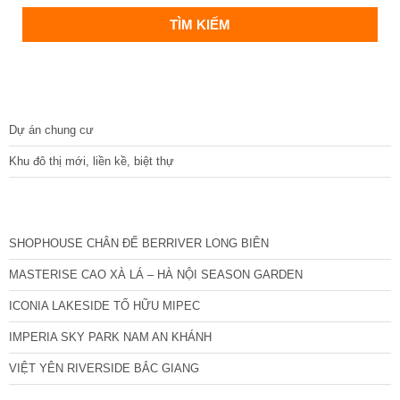
DỰ ÁN
Dự án chung cư
Khu đô thị mới, liền kề, biệt thự
CÁC DỰ ÁN MỚI NHẤT
SHOPHOUSE CHÂN ĐẾ BERRIVER LONG BIÊN
MASTERISE CAO XÀ LÁ – HÀ NỘI SEASON GARDEN
ICONIA LAKESIDE TỐ HỮU MIPEC
IMPERIA SKY PARK NAM AN KHÁNH
VIỆT YÊN RIVERSIDE BẮC GIANG