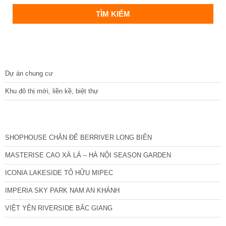
DỰ ÁN
Dự án chung cư
Khu đô thị mới, liền kề, biệt thự
CÁC DỰ ÁN MỚI NHẤT
SHOPHOUSE CHÂN ĐẾ BERRIVER LONG BIÊN
MASTERISE CAO XÀ LÁ – HÀ NỘI SEASON GARDEN
ICONIA LAKESIDE TỐ HỮU MIPEC
IMPERIA SKY PARK NAM AN KHÁNH
VIỆT YÊN RIVERSIDE BẮC GIANG