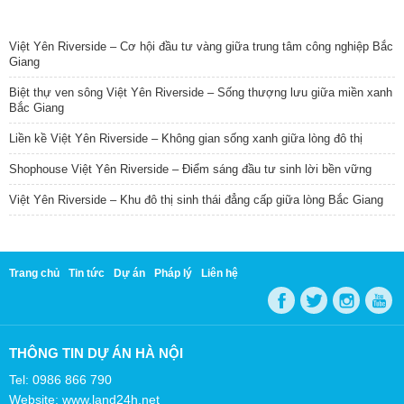
TIN NỔI BẬT
Việt Yên Riverside – Cơ hội đầu tư vàng giữa trung tâm công nghiệp Bắc
Giang
Biệt thự ven sông Việt Yên Riverside – Sống thượng lưu giữa miền xanh
Bắc Giang
Liền kề Việt Yên Riverside – Không gian sống xanh giữa lòng đô thị
Shophouse Việt Yên Riverside – Điểm sáng đầu tư sinh lời bền vững
Việt Yên Riverside – Khu đô thị sinh thái đẳng cấp giữa lòng Bắc Giang
Trang chủ
Tin tức
Dự án
Pháp lý
Liên hệ
THÔNG TIN DỰ ÁN HÀ NỘI
Tel: 0986 866 790
Website: www.land24h.net