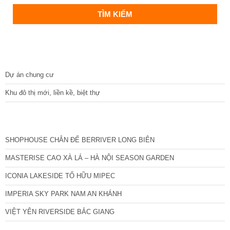
DỰ ÁN
Dự án chung cư
Khu đô thị mới, liền kề, biệt thự
CÁC DỰ ÁN MỚI NHẤT
SHOPHOUSE CHÂN ĐẾ BERRIVER LONG BIÊN
MASTERISE CAO XÀ LÁ – HÀ NỘI SEASON GARDEN
ICONIA LAKESIDE TỐ HỮU MIPEC
IMPERIA SKY PARK NAM AN KHÁNH
VIỆT YÊN RIVERSIDE BẮC GIANG