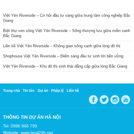
TIN NỔI BẬT
Việt Yên Riverside – Cơ hội đầu tư vàng giữa trung tâm công nghiệp Bắc
Giang
Biệt thự ven sông Việt Yên Riverside – Sống thượng lưu giữa miền xanh
Bắc Giang
Liền kề Việt Yên Riverside – Không gian sống xanh giữa lòng đô thị
Shophouse Việt Yên Riverside – Điểm sáng đầu tư sinh lời bền vững
Việt Yên Riverside – Khu đô thị sinh thái đẳng cấp giữa lòng Bắc Giang
Trang chủ
Tin tức
Dự án
Pháp lý
Liên hệ
THÔNG TIN DỰ ÁN HÀ NỘI
Tel: 0986 866 790
Website: www.land24h.net