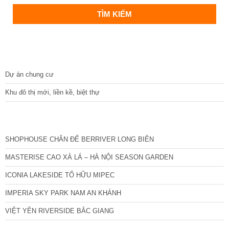
DỰ ÁN
Dự án chung cư
Khu đô thị mới, liền kề, biệt thự
CÁC DỰ ÁN MỚI NHẤT
SHOPHOUSE CHÂN ĐẾ BERRIVER LONG BIÊN
MASTERISE CAO XÀ LÁ – HÀ NỘI SEASON GARDEN
ICONIA LAKESIDE TỐ HỮU MIPEC
IMPERIA SKY PARK NAM AN KHÁNH
VIỆT YÊN RIVERSIDE BẮC GIANG