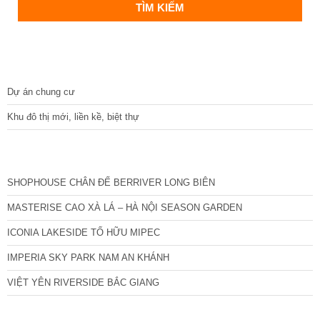
DỰ ÁN
Dự án chung cư
Khu đô thị mới, liền kề, biệt thự
CÁC DỰ ÁN MỚI NHẤT
SHOPHOUSE CHÂN ĐẾ BERRIVER LONG BIÊN
MASTERISE CAO XÀ LÁ – HÀ NỘI SEASON GARDEN
ICONIA LAKESIDE TỐ HỮU MIPEC
IMPERIA SKY PARK NAM AN KHÁNH
VIỆT YÊN RIVERSIDE BẮC GIANG