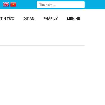
TIN TỨC
DỰ ÁN
PHÁP LÝ
LIÊN HỆ