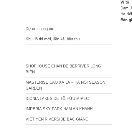
Vị trí:
Đàm, P
Hà Nội
DỰ ÁN
Bàn g
Dự án chung cư
Khu đô thị mới, liền kề, biệt thự
CÁC DỰ ÁN MỚI NHẤT
SHOPHOUSE CHÂN ĐẾ BERRIVER LONG
BIÊN
MASTERISE CAO XÀ LÁ – HÀ NỘI SEASON
GARDEN
ICONIA LAKESIDE TỐ HỮU MIPEC
IMPERIA SKY PARK NAM AN KHÁNH
VIỆT YÊN RIVERSIDE BẮC GIANG