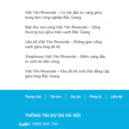
TIN NỔI BẬT
Việt Yên Riverside – Cơ hội đầu tư vàng giữa
trung tâm công nghiệp Bắc Giang
Biệt thự ven sông Việt Yên Riverside – Sống
thượng lưu giữa miền xanh Bắc Giang
Liền kề Việt Yên Riverside – Không gian sống
xanh giữa lòng đô thị
Shophouse Việt Yên Riverside – Điểm sáng đầu
tư sinh lời bền vững
Việt Yên Riverside – Khu đô thị sinh thái đẳng cấp
giữa lòng Bắc Giang
Trang chủ
Tin tức
Dự án
Pháp lý
Liên hệ
THÔNG TIN DỰ ÁN HÀ NỘI
Tel: 0986 866 790
Zalo