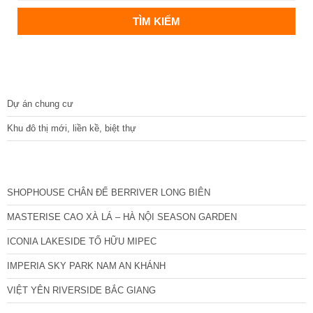
DỰ ÁN
Dự án chung cư
Khu đô thị mới, liền kề, biệt thự
CÁC DỰ ÁN MỚI NHẤT
SHOPHOUSE CHÂN ĐẾ BERRIVER LONG BIÊN
MASTERISE CAO XÀ LÁ – HÀ NỘI SEASON GARDEN
ICONIA LAKESIDE TỐ HỮU MIPEC
IMPERIA SKY PARK NAM AN KHÁNH
VIỆT YÊN RIVERSIDE BẮC GIANG