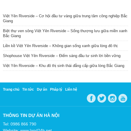
TIN NỔI BẬT
Việt Yên Riverside – Cơ hội đầu tư vàng giữa trung tâm công nghiệp Bắc
Giang
Biệt thự ven sông Việt Yên Riverside – Sống thượng lưu giữa miền xanh
Bắc Giang
Liền kề Việt Yên Riverside – Không gian sống xanh giữa lòng đô thị
Shophouse Việt Yên Riverside – Điểm sáng đầu tư sinh lời bền vững
Việt Yên Riverside – Khu đô thị sinh thái đẳng cấp giữa lòng Bắc Giang
Trang chủ
Tin tức
Dự án
Pháp lý
Liên hệ
THÔNG TIN DỰ ÁN HÀ NỘI
Tel: 0986 866 790
Website: www.land24h.net