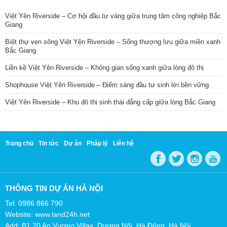
Việt Yên Riverside – Cơ hội đầu tư vàng giữa trung tâm công nghiệp Bắc
Giang
Biệt thự ven sông Việt Yên Riverside – Sống thượng lưu giữa miền xanh
Bắc Giang
Liền kề Việt Yên Riverside – Không gian sống xanh giữa lòng đô thị
Shophouse Việt Yên Riverside – Điểm sáng đầu tư sinh lời bền vững
Việt Yên Riverside – Khu đô thị sinh thái đẳng cấp giữa lòng Bắc Giang
Trang chủ
Tin tức
Dự án
Pháp lý
Liên hệ
THÔNG TIN DỰ ÁN HÀ NỘI
Tel: 0986 866 790
Website: www.land24h.net
Add: B1.20 An Vượng Villas, Dương Nội, Hà Đông, Hà Nội