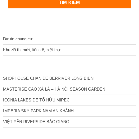
DỰ ÁN
Dự án chung cư
Khu đô thị mới, liền kề, biệt thự
CÁC DỰ ÁN MỚI NHẤT
SHOPHOUSE CHÂN ĐẾ BERRIVER LONG BIÊN
MASTERISE CAO XÀ LÁ – HÀ NỘI SEASON GARDEN
ICONIA LAKESIDE TỐ HỮU MIPEC
IMPERIA SKY PARK NAM AN KHÁNH
VIỆT YÊN RIVERSIDE BẮC GIANG
TIN NỔI BẬT