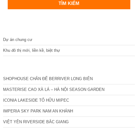
DỰ ÁN
Dự án chung cư
Khu đô thị mới, liền kề, biệt thự
CÁC DỰ ÁN MỚI NHẤT
SHOPHOUSE CHÂN ĐẾ BERRIVER LONG BIÊN
MASTERISE CAO XÀ LÁ – HÀ NỘI SEASON GARDEN
ICONIA LAKESIDE TỐ HỮU MIPEC
IMPERIA SKY PARK NAM AN KHÁNH
VIỆT YÊN RIVERSIDE BẮC GIANG