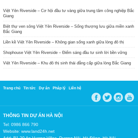
TIN NỔI BẬT
Việt Yên Riverside – Cơ hội đầu tư vàng giữa trung tâm công nghiệp Bắc
Giang
Biệt thự ven sông Việt Yên Riverside – Sống thượng lưu giữa miền xanh
Bắc Giang
Liền kề Việt Yên Riverside – Không gian sống xanh giữa lòng đô thị
Shophouse Việt Yên Riverside – Điểm sáng đầu tư sinh lời bền vững
Việt Yên Riverside – Khu đô thị sinh thái đẳng cấp giữa lòng Bắc Giang
Trang chủ
Tin tức
Dự án
Pháp lý
Liên hệ
THÔNG TIN DỰ ÁN HÀ NỘI
Tel: 0986 866 790
Website: www.land24h.net