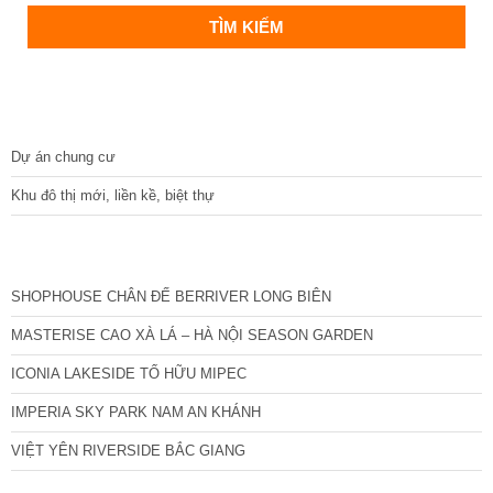
DỰ ÁN
Dự án chung cư
Khu đô thị mới, liền kề, biệt thự
CÁC DỰ ÁN MỚI NHẤT
SHOPHOUSE CHÂN ĐẾ BERRIVER LONG BIÊN
MASTERISE CAO XÀ LÁ – HÀ NỘI SEASON GARDEN
ICONIA LAKESIDE TỐ HỮU MIPEC
IMPERIA SKY PARK NAM AN KHÁNH
VIỆT YÊN RIVERSIDE BẮC GIANG