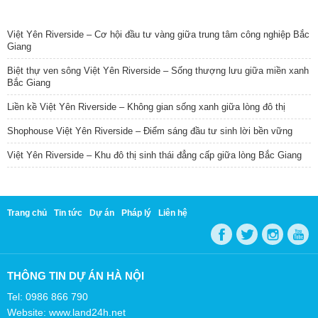
TIN NỔI BẬT
Việt Yên Riverside – Cơ hội đầu tư vàng giữa trung tâm công nghiệp Bắc
Giang
Biệt thự ven sông Việt Yên Riverside – Sống thượng lưu giữa miền xanh
Bắc Giang
Liền kề Việt Yên Riverside – Không gian sống xanh giữa lòng đô thị
Shophouse Việt Yên Riverside – Điểm sáng đầu tư sinh lời bền vững
Việt Yên Riverside – Khu đô thị sinh thái đẳng cấp giữa lòng Bắc Giang
Trang chủ
Tin tức
Dự án
Pháp lý
Liên hệ
THÔNG TIN DỰ ÁN HÀ NỘI
Tel: 0986 866 790
Website: www.land24h.net