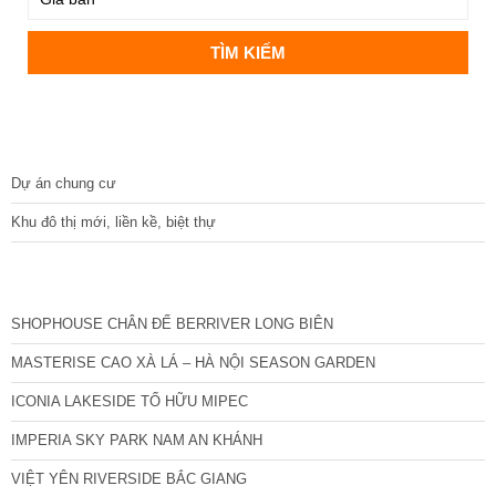
DỰ ÁN
Dự án chung cư
Khu đô thị mới, liền kề, biệt thự
CÁC DỰ ÁN MỚI NHẤT
SHOPHOUSE CHÂN ĐẾ BERRIVER LONG BIÊN
MASTERISE CAO XÀ LÁ – HÀ NỘI SEASON GARDEN
ICONIA LAKESIDE TỐ HỮU MIPEC
IMPERIA SKY PARK NAM AN KHÁNH
VIỆT YÊN RIVERSIDE BẮC GIANG