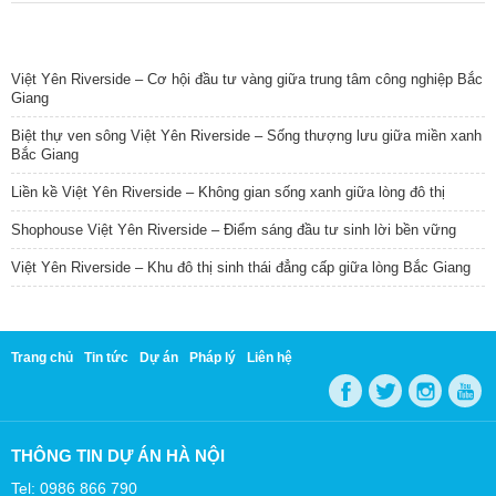
TIN NỔI BẬT
Việt Yên Riverside – Cơ hội đầu tư vàng giữa trung tâm công nghiệp Bắc
Giang
Biệt thự ven sông Việt Yên Riverside – Sống thượng lưu giữa miền xanh
Bắc Giang
Liền kề Việt Yên Riverside – Không gian sống xanh giữa lòng đô thị
Shophouse Việt Yên Riverside – Điểm sáng đầu tư sinh lời bền vững
Việt Yên Riverside – Khu đô thị sinh thái đẳng cấp giữa lòng Bắc Giang
Trang chủ
Tin tức
Dự án
Pháp lý
Liên hệ
THÔNG TIN DỰ ÁN HÀ NỘI
Tel: 0986 866 790