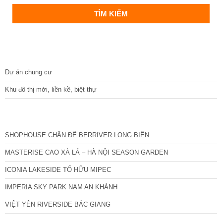
DỰ ÁN
Dự án chung cư
Khu đô thị mới, liền kề, biệt thự
CÁC DỰ ÁN MỚI NHẤT
SHOPHOUSE CHÂN ĐẾ BERRIVER LONG BIÊN
MASTERISE CAO XÀ LÁ – HÀ NỘI SEASON GARDEN
ICONIA LAKESIDE TỐ HỮU MIPEC
IMPERIA SKY PARK NAM AN KHÁNH
VIỆT YÊN RIVERSIDE BẮC GIANG