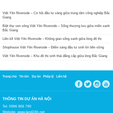
TIN NỔI BẬT
Việt Yên Riverside – Cơ hội đầu tư vàng giữa trung tâm công nghiệp Bắc
Giang
Biệt thự ven sông Việt Yên Riverside – Sống thượng lưu giữa miền xanh
Bắc Giang
Liền kề Việt Yên Riverside – Không gian sống xanh giữa lòng đô thị
Shophouse Việt Yên Riverside – Điểm sáng đầu tư sinh lời bền vững
Việt Yên Riverside – Khu đô thị sinh thái đẳng cấp giữa lòng Bắc Giang
Trang chủ
Tin tức
Dự án
Pháp lý
Liên hệ
THÔNG TIN DỰ ÁN HÀ NỘI
Tel: 0986 866 790
Website: www.land24h.net