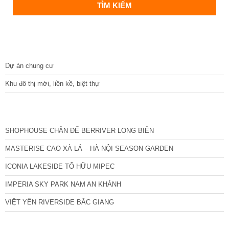
DỰ ÁN
Dự án chung cư
Khu đô thị mới, liền kề, biệt thự
CÁC DỰ ÁN MỚI NHẤT
SHOPHOUSE CHÂN ĐẾ BERRIVER LONG BIÊN
MASTERISE CAO XÀ LÁ – HÀ NỘI SEASON GARDEN
ICONIA LAKESIDE TỐ HỮU MIPEC
IMPERIA SKY PARK NAM AN KHÁNH
VIỆT YÊN RIVERSIDE BẮC GIANG