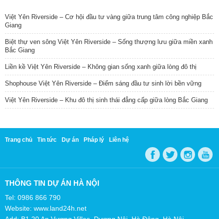
TIN NỔI BẬT
Việt Yên Riverside – Cơ hội đầu tư vàng giữa trung tâm công nghiệp Bắc
Giang
Biệt thự ven sông Việt Yên Riverside – Sống thượng lưu giữa miền xanh
Bắc Giang
Liền kề Việt Yên Riverside – Không gian sống xanh giữa lòng đô thị
Shophouse Việt Yên Riverside – Điểm sáng đầu tư sinh lời bền vững
Việt Yên Riverside – Khu đô thị sinh thái đẳng cấp giữa lòng Bắc Giang
Trang chủ
Tin tức
Dự án
Pháp lý
Liên hệ
THÔNG TIN DỰ ÁN HÀ NỘI
Tel: 0986 866 790
Website: www.land24h.net