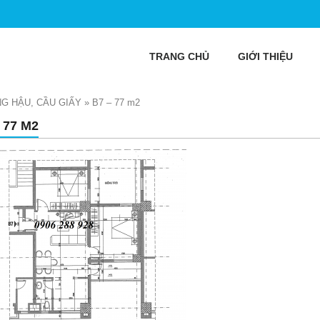
TRANG CHỦ
GIỚI THIỆU
NG HẬU, CẦU GIẤY
»
B7 – 77 m2
 77 M2