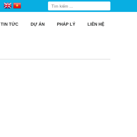
TIN TỨC
DỰ ÁN
PHÁP LÝ
LIÊN HỆ