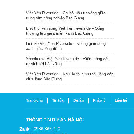
TIN NỔI BẬT
Việt Yên Riverside – Cơ hội đầu tư vàng giữa
trung tâm công nghiệp Bắc Giang
Biệt thự ven sông Việt Yên Riverside – Sống
thượng lưu giữa miền xanh Bắc Giang
Liền kề Việt Yên Riverside – Không gian sống
xanh giữa lòng đô thị
Shophouse Việt Yên Riverside – Điểm sáng đầu
tư sinh lời bền vững
Việt Yên Riverside – Khu đô thị sinh thái đẳng cấp
giữa lòng Bắc Giang
Trang chủ
Tin tức
Dự án
Pháp lý
Liên hệ
THÔNG TIN DỰ ÁN HÀ NỘI
Tel: 0986 866 790
Zalo