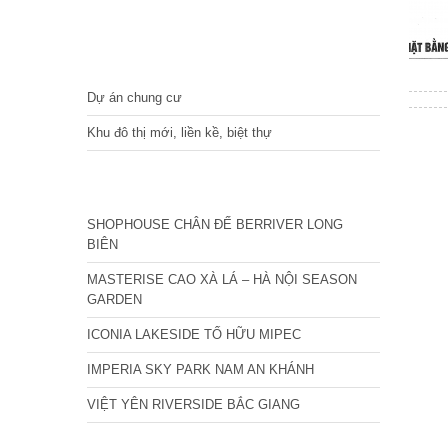
DỰ ÁN
Dự án chung cư
Khu đô thị mới, liền kề, biệt thự
CÁC DỰ ÁN MỚI NHẤT
SHOPHOUSE CHÂN ĐẾ BERRIVER LONG
BIÊN
MASTERISE CAO XÀ LÁ – HÀ NỘI SEASON
GARDEN
ICONIA LAKESIDE TỐ HỮU MIPEC
IMPERIA SKY PARK NAM AN KHÁNH
VIỆT YÊN RIVERSIDE BẮC GIANG