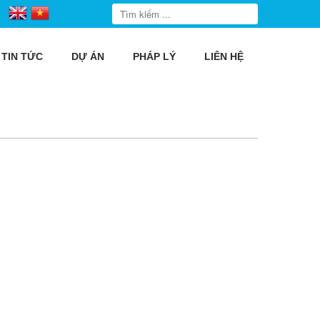
TIN TỨC
DỰ ÁN
PHÁP LÝ
LIÊN HỆ