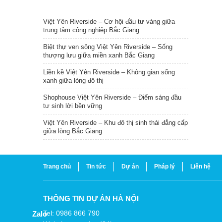
TIN NỔI BẬT
Việt Yên Riverside – Cơ hội đầu tư vàng giữa
trung tâm công nghiệp Bắc Giang
Biệt thự ven sông Việt Yên Riverside – Sống
thượng lưu giữa miền xanh Bắc Giang
Liền kề Việt Yên Riverside – Không gian sống
xanh giữa lòng đô thị
Shophouse Việt Yên Riverside – Điểm sáng đầu
tư sinh lời bền vững
Việt Yên Riverside – Khu đô thị sinh thái đẳng cấp
giữa lòng Bắc Giang
Trang chủ
Tin tức
Dự án
Pháp lý
Liên hệ
THÔNG TIN DỰ ÁN HÀ NỘI
Tel: 0986 866 790
Zalo