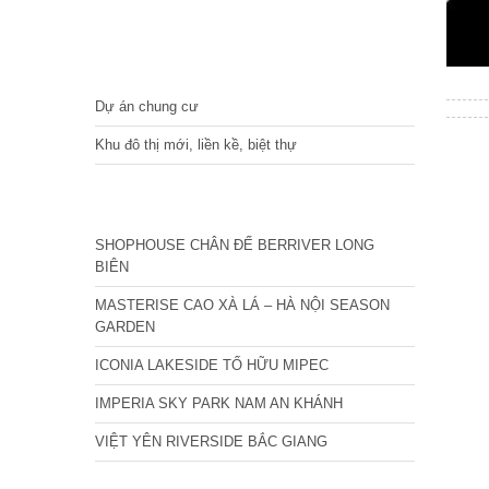
DỰ ÁN
Dự án chung cư
Khu đô thị mới, liền kề, biệt thự
CÁC DỰ ÁN MỚI NHẤT
SHOPHOUSE CHÂN ĐẾ BERRIVER LONG
BIÊN
MASTERISE CAO XÀ LÁ – HÀ NỘI SEASON
GARDEN
ICONIA LAKESIDE TỐ HỮU MIPEC
IMPERIA SKY PARK NAM AN KHÁNH
VIỆT YÊN RIVERSIDE BẮC GIANG