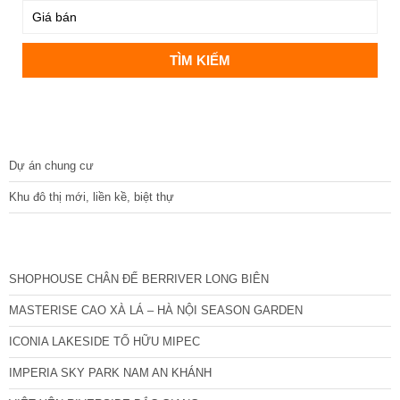
DỰ ÁN
Dự án chung cư
Khu đô thị mới, liền kề, biệt thự
CÁC DỰ ÁN MỚI NHẤT
SHOPHOUSE CHÂN ĐẾ BERRIVER LONG BIÊN
MASTERISE CAO XÀ LÁ – HÀ NỘI SEASON GARDEN
ICONIA LAKESIDE TỐ HỮU MIPEC
IMPERIA SKY PARK NAM AN KHÁNH