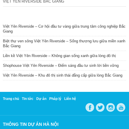
VIỆT YÊN RIVERSIDE BẮC GIANG
TIN NỔI BẬT
Việt Yên Riverside – Cơ hội đầu tư vàng giữa trung tâm công nghiệp Bắc
Giang
Biệt thự ven sông Việt Yên Riverside – Sống thượng lưu giữa miền xanh
Bắc Giang
Liền kề Việt Yên Riverside – Không gian sống xanh giữa lòng đô thị
Shophouse Việt Yên Riverside – Điểm sáng đầu tư sinh lời bền vững
Việt Yên Riverside – Khu đô thị sinh thái đẳng cấp giữa lòng Bắc Giang
Trang chủ
Tin tức
Dự án
Pháp lý
Liên hệ
THÔNG TIN DỰ ÁN HÀ NỘI