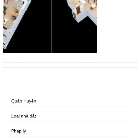
TÌM KIẾM