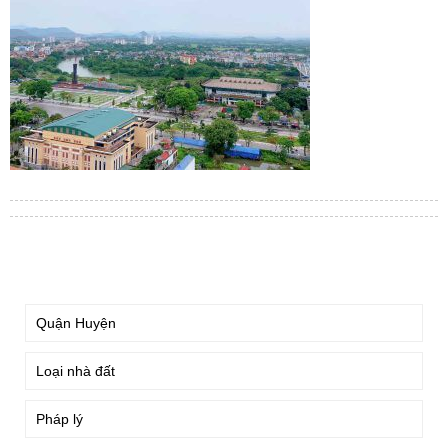
TÌM KIẾM