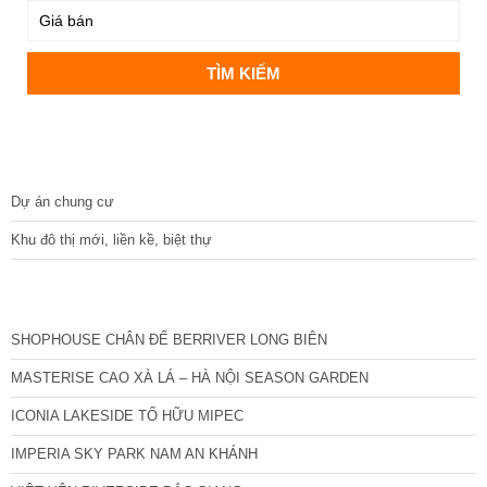
DỰ ÁN
Dự án chung cư
Khu đô thị mới, liền kề, biệt thự
CÁC DỰ ÁN MỚI NHẤT
SHOPHOUSE CHÂN ĐẾ BERRIVER LONG BIÊN
MASTERISE CAO XÀ LÁ – HÀ NỘI SEASON GARDEN
ICONIA LAKESIDE TỐ HỮU MIPEC
IMPERIA SKY PARK NAM AN KHÁNH