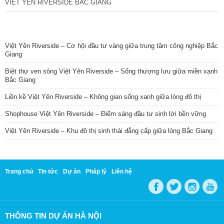
VIỆT YÊN RIVERSIDE BẮC GIANG
TIN NỔI BẬT
Việt Yên Riverside – Cơ hội đầu tư vàng giữa trung tâm công nghiệp Bắc
Giang
Biệt thự ven sông Việt Yên Riverside – Sống thượng lưu giữa miền xanh
Bắc Giang
Liền kề Việt Yên Riverside – Không gian sống xanh giữa lòng đô thị
Shophouse Việt Yên Riverside – Điểm sáng đầu tư sinh lời bền vững
Việt Yên Riverside – Khu đô thị sinh thái đẳng cấp giữa lòng Bắc Giang
Trang chủ
Tin tức
Dự án
Pháp lý
Liên hệ
THÔNG TIN DỰ ÁN HÀ NỘI