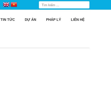
TIN TỨC
DỰ ÁN
PHÁP LÝ
LIÊN HỆ