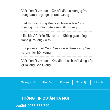
TIN NỔI BẬT
Việt Yên Riverside – Cơ hội đầu tư vàng giữa
trung tâm công nghiệp Bắc Giang
Biệt thự ven sông Việt Yên Riverside – Sống
thượng lưu giữa miền xanh Bắc Giang
Liền kề Việt Yên Riverside – Không gian sống
xanh giữa lòng đô thị
Shophouse Việt Yên Riverside – Điểm sáng đầu
tư sinh lời bền vững
Việt Yên Riverside – Khu đô thị sinh thái đẳng cấp
giữa lòng Bắc Giang
Trang chủ
Tin tức
Dự án
Pháp lý
Liên hệ
THÔNG TIN DỰ ÁN HÀ NỘI
Tel: 0986 866 790
Zalo