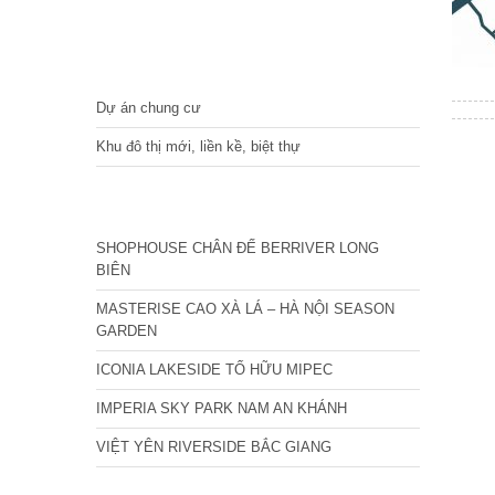
DỰ ÁN
Dự án chung cư
Khu đô thị mới, liền kề, biệt thự
CÁC DỰ ÁN MỚI NHẤT
SHOPHOUSE CHÂN ĐẾ BERRIVER LONG
BIÊN
MASTERISE CAO XÀ LÁ – HÀ NỘI SEASON
GARDEN
ICONIA LAKESIDE TỐ HỮU MIPEC
IMPERIA SKY PARK NAM AN KHÁNH
VIỆT YÊN RIVERSIDE BẮC GIANG