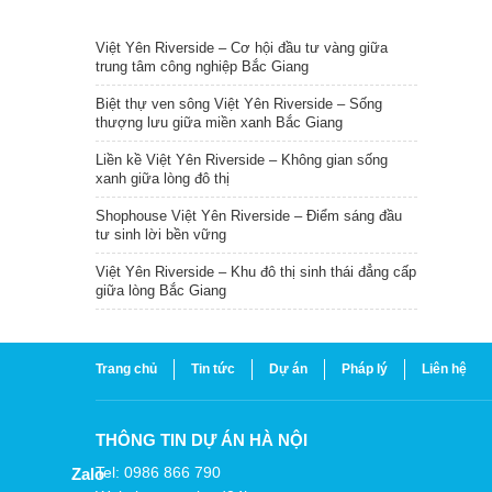
TIN NỔI BẬT
Việt Yên Riverside – Cơ hội đầu tư vàng giữa
trung tâm công nghiệp Bắc Giang
Biệt thự ven sông Việt Yên Riverside – Sống
thượng lưu giữa miền xanh Bắc Giang
Liền kề Việt Yên Riverside – Không gian sống
xanh giữa lòng đô thị
Shophouse Việt Yên Riverside – Điểm sáng đầu
tư sinh lời bền vững
Việt Yên Riverside – Khu đô thị sinh thái đẳng cấp
giữa lòng Bắc Giang
Trang chủ
Tin tức
Dự án
Pháp lý
Liên hệ
THÔNG TIN DỰ ÁN HÀ NỘI
Tel: 0986 866 790
Zalo