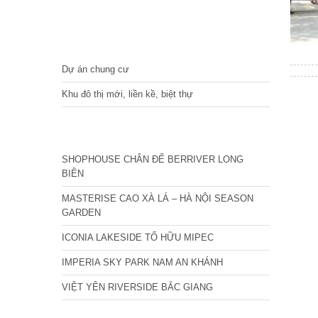
DỰ ÁN
Dự án chung cư
Khu đô thị mới, liền kề, biệt thự
CÁC DỰ ÁN MỚI NHẤT
SHOPHOUSE CHÂN ĐẾ BERRIVER LONG
BIÊN
MASTERISE CAO XÀ LÁ – HÀ NỘI SEASON
GARDEN
ICONIA LAKESIDE TỐ HỮU MIPEC
IMPERIA SKY PARK NAM AN KHÁNH
VIỆT YÊN RIVERSIDE BẮC GIANG