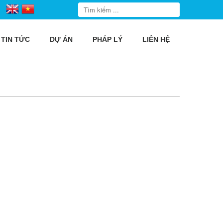
TIN TỨC
DỰ ÁN
PHÁP LÝ
LIÊN HỆ