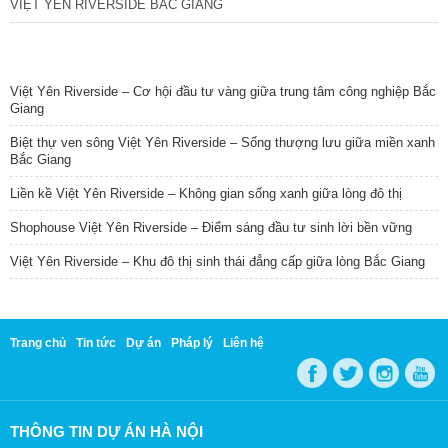
VIỆT YÊN RIVERSIDE BẮC GIANG
TIN NỔI BẬT
Việt Yên Riverside – Cơ hội đầu tư vàng giữa trung tâm công nghiệp Bắc
Giang
Biệt thự ven sông Việt Yên Riverside – Sống thượng lưu giữa miền xanh
Bắc Giang
Liền kề Việt Yên Riverside – Không gian sống xanh giữa lòng đô thị
Shophouse Việt Yên Riverside – Điểm sáng đầu tư sinh lời bền vững
Việt Yên Riverside – Khu đô thị sinh thái đẳng cấp giữa lòng Bắc Giang
Trang chủ
Tin tức
Dự án
Pháp lý
Liên hệ
THÔNG TIN DỰ ÁN HÀ NỘI