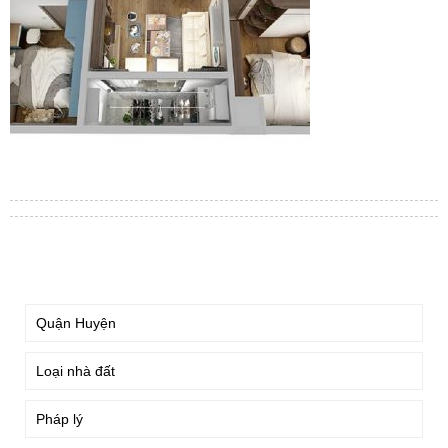
TÌM KIẾM