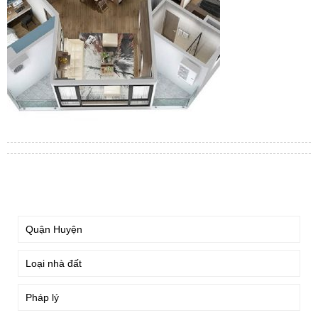
TÌM KIẾM