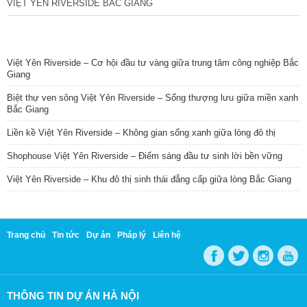
VIỆT YÊN RIVERSIDE BẮC GIANG
TIN NỔI BẬT
Việt Yên Riverside – Cơ hội đầu tư vàng giữa trung tâm công nghiệp Bắc
Giang
Biệt thự ven sông Việt Yên Riverside – Sống thượng lưu giữa miền xanh
Bắc Giang
Liền kề Việt Yên Riverside – Không gian sống xanh giữa lòng đô thị
Shophouse Việt Yên Riverside – Điểm sáng đầu tư sinh lời bền vững
Việt Yên Riverside – Khu đô thị sinh thái đẳng cấp giữa lòng Bắc Giang
Trang chủ
Tin tức
Dự án
Pháp lý
Liên hệ
THÔNG TIN DỰ ÁN HÀ NỘI