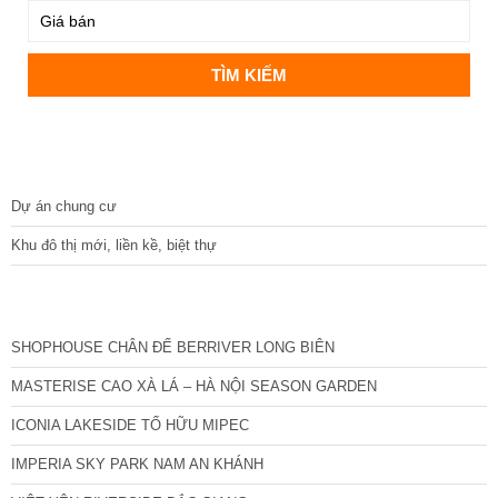
DỰ ÁN
Dự án chung cư
Khu đô thị mới, liền kề, biệt thự
CÁC DỰ ÁN MỚI NHẤT
SHOPHOUSE CHÂN ĐẾ BERRIVER LONG BIÊN
MASTERISE CAO XÀ LÁ – HÀ NỘI SEASON GARDEN
ICONIA LAKESIDE TỐ HỮU MIPEC
IMPERIA SKY PARK NAM AN KHÁNH