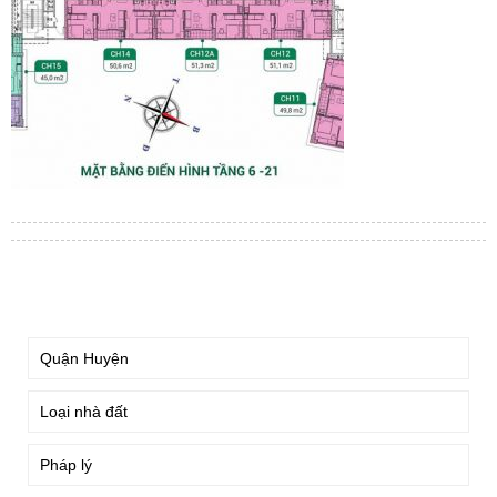
TÌM KIẾM