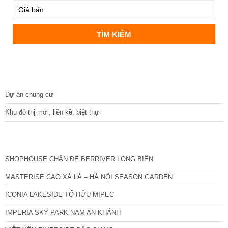
DỰ ÁN
Dự án chung cư
Khu đô thị mới, liền kề, biệt thự
CÁC DỰ ÁN MỚI NHẤT
SHOPHOUSE CHÂN ĐẾ BERRIVER LONG BIÊN
MASTERISE CAO XÀ LÁ – HÀ NỘI SEASON GARDEN
ICONIA LAKESIDE TỐ HỮU MIPEC
IMPERIA SKY PARK NAM AN KHÁNH