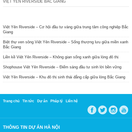
VIỆT YÊN RIVERSIDE BẮC GIANG
TIN NỔI BẬT
Việt Yên Riverside – Cơ hội đầu tư vàng giữa trung tâm công nghiệp Bắc
Giang
Biệt thự ven sông Việt Yên Riverside – Sống thượng lưu giữa miền xanh
Bắc Giang
Liền kề Việt Yên Riverside – Không gian sống xanh giữa lòng đô thị
Shophouse Việt Yên Riverside – Điểm sáng đầu tư sinh lời bền vững
Việt Yên Riverside – Khu đô thị sinh thái đẳng cấp giữa lòng Bắc Giang
Trang chủ
Tin tức
Dự án
Pháp lý
Liên hệ
THÔNG TIN DỰ ÁN HÀ NỘI